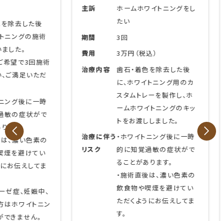
主訴
ホームホワイトニングをし
たい
た後
治療
の施術
期間
3回
費用
3万円（税込）
3回施術
治療内容
歯石・着色を除去した後
いただ
に、ホワイトニング用のカ
スタムトレーを製作し、ホ
に一時
治療
ームホワイトニングのキッ
状がで
リスク
トをお渡ししました。
治療に伴う
・ホワイトニング後に一時
色素の
リスク
的に知覚過敏の症状がで
けてい
ることがあります。
してま
・施術直後は、濃い色素の
飲食物や喫煙を避けてい
妊娠中、
ただくようにお伝えしてま
イトニン
す。
ん。