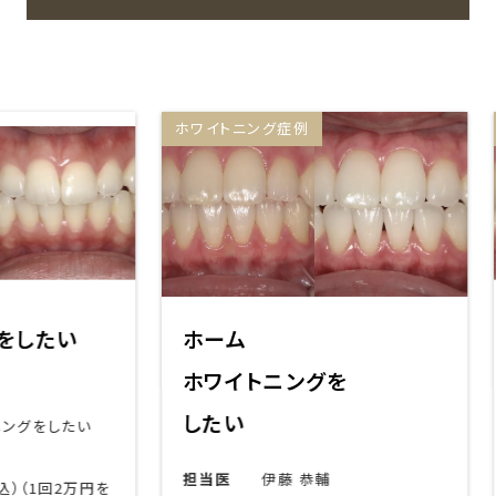
ホワイトニング症例
ホワイ
い
ホーム
ホワ
ホワイトニングを
担当
したい
たい
主訴
期間
担当医
伊藤 恭輔
2万円を
費用