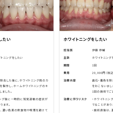
ホーム
ホワイトニングを
し
担当医
伊藤 恭輔
ングをしたい
主訴
ホームホワイト
期間
3回
（税込）
費用
3万円（税込）
を除去した後に、ホワイトニングの施術
治療内容
歯石・着色を除
ました。
スタムトレーを
でご満足いただけました。
ットをお渡しし
ニング後に一時的に知覚過敏の症状が
治療に伴うリスク
・ホワイトニ
あります。
でることがあり
は、濃い色素の飲食物や喫煙を避けて
・施術直後は