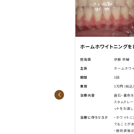
を
したい
ホワイトニングを
したい
輔
担当医
伊藤 恭輔
ワイトニングをしたい
主訴
ホワイトニ
期間
1回
税込）
費用
20,000円
色を除去した後に、ホワイトニング用のカ
治療内容
歯石・着色
レーを製作し、ホームホワイトニングのキ
をおこない
渡ししました。
1回の施術
トニング後に一時的に知覚過敏の症状が
治療に伴うリスク
・ホワイト
があります。
でることが
後は、濃い色素の飲食物や喫煙を避けて
・施術直後